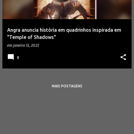
a
g
e
Angra anuncia história em quadrinhos inspirada em
n
"Temple of Shadows"
s
em
janeiro 11, 2021
0
MAIS POSTAGENS