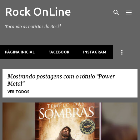
Rock OnLine
Pular para o conteúdo principal
Tocando as notícias do Rock!
PÁGINA INICIAL
FACEBOOK
INSTAGRAM
Mostrando postagens com o rótulo
Power
Metal
VER TODOS
P
o
s
t