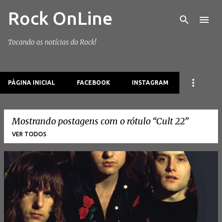
Rock OnLine
Pular para o conteúdo principal
Tocando as notícias do Rock!
PÁGINA INICIAL
FACEBOOK
INSTAGRAM
Mostrando postagens com o rótulo
Cult 22
VER TODOS
P
o
s
t