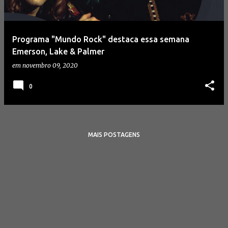
a
g
e
Programa "Mundo Rock" destaca essa semana
n
Emerson, Lake & Palmer
s
em
novembro 09, 2020
0
MAIS POSTAGENS