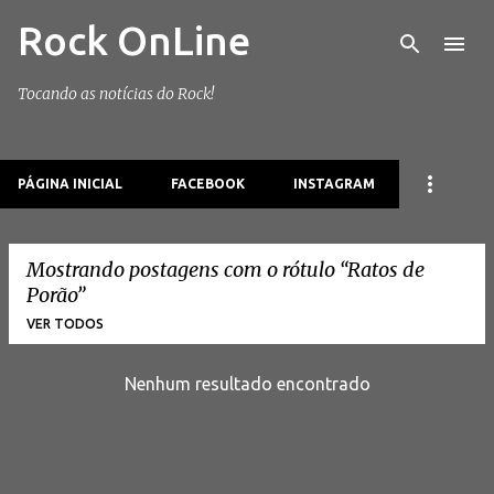
Rock OnLine
Pular para o conteúdo principal
Tocando as notícias do Rock!
PÁGINA INICIAL
FACEBOOK
INSTAGRAM
Mostrando postagens com o rótulo
Ratos de
Porão
VER TODOS
Nenhum resultado encontrado
P
o
s
t